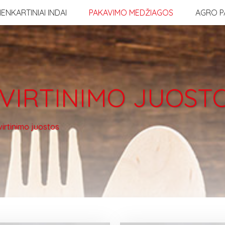
IENKARTINIAI INDAI
PAKAVIMO MEDŽIAGOS
AGRO P
TVIRTINIMO JUOST
virtinimo juostos