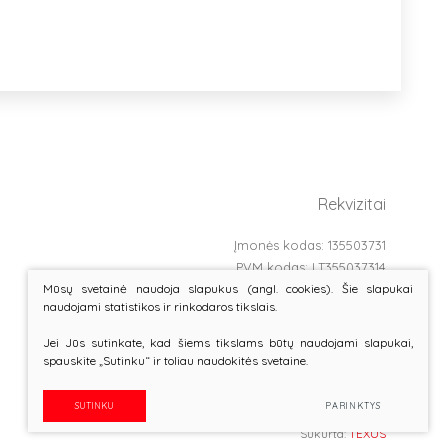
Rekvizitai
Įmonės kodas: 135503731
PVM kodas: LT355037314
Mūsų svetainė naudoja slapukus (angl. cookies). Šie slapukai
Bankas: AB SEB bankas
naudojami statistikos ir rinkodaros tikslais.
Banko kodas: 70440
Atsiskaitomoji sąskaita: LT737044060002848353
Jei Jūs sutinkate, kad šiems tikslams būtų naudojami slapukai,
Įregistruota LR Ūkio ministerijoje Nr.BĮ 2000-81
spauskite „Sutinku“ ir toliau naudokitės svetaine.
SUTINKU
PARINKTYS
Sukurta:
TEXUS