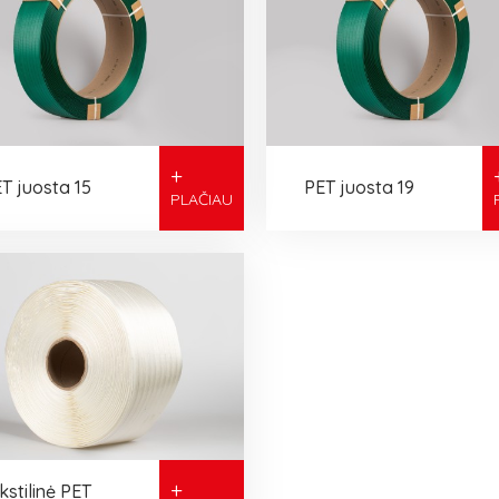
+
T juosta 15
PET juosta 19
PLAČIAU
+
kstilinė PET