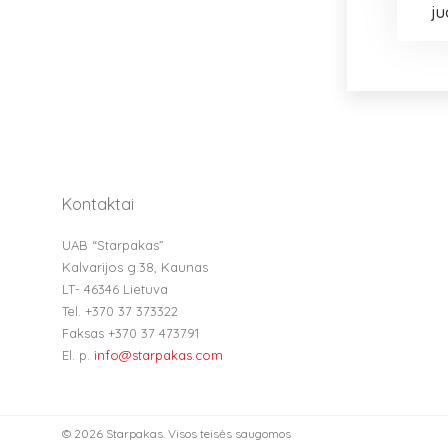
ju
Kontaktai
UAB “Starpakas”
Kalvarijos g.38, Kaunas
LT- 46346 Lietuva
Tel. +370 37 373322
Faksas +370 37 473791
El. p.
info@starpakas.com
© 2026 Starpakas. Visos teisės saugomos