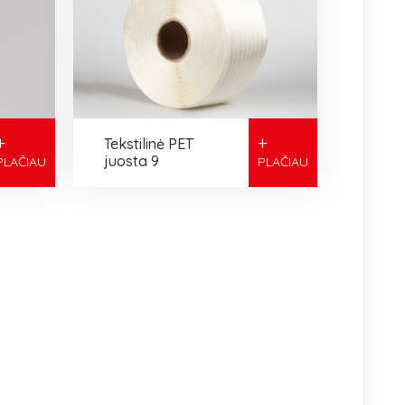
+
+
Tekstilinė PET
juosta 9
PLAČIAU
PLAČIAU