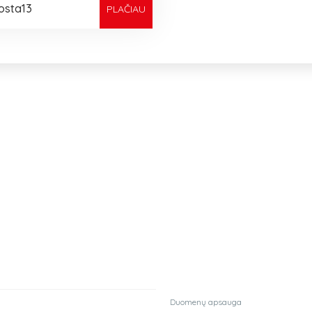
osta13
PLAČIAU
Duomenų apsauga