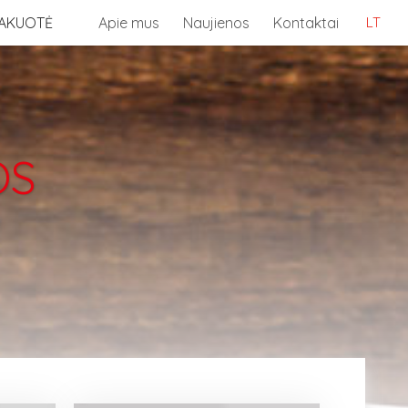
AKUOTĖ
Apie mus
Naujienos
Kontaktai
LT
OS