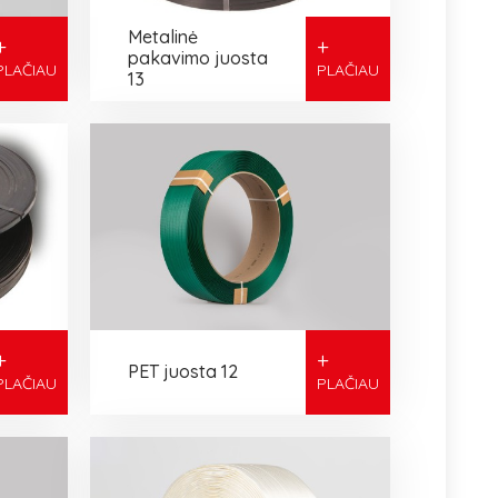
Metalinė
+
+
pakavimo juosta
PLAČIAU
PLAČIAU
13
+
+
PET juosta 12
PLAČIAU
PLAČIAU