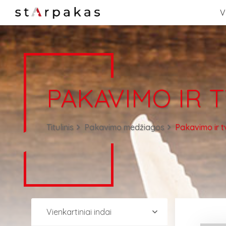
V
PAKAVIMO IR 
Titulinis
Pakavimo medžiagos
Pakavimo ir t
Vienkartiniai indai