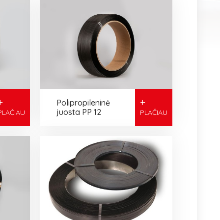
+
+
Polipropileninė
juosta PP 12
PLAČIAU
PLAČIAU