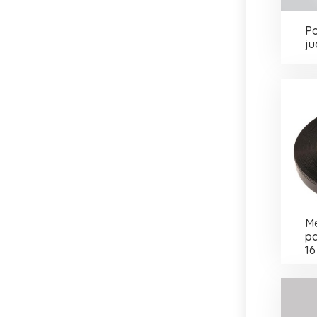
Po
ju
Me
pa
16