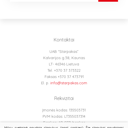
Kontaktai
UAB “Starpakas”
Kalvarijos g.38, Kaunas
LT- 46346 Lietuva
Tel. +370 37 373322
Faksas +370 37 473791
El. p.
info@starpakas.com
Rekvizitai
Įmonės kodas: 135503731
PVM kodas: LT355037314
Bankas: AB SEB bankas
Mūsų svetainė naudoja slapukus (angl. cookies). Šie slapukai naudojami