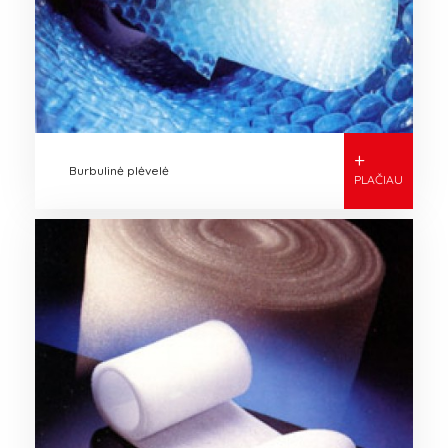
Maistinės plėvelės ir popierius
Pakavimo ir tvirtinimo juostos
Plėvelė šienainiui
Rulonavimo tinklas
Pakavimo įrankiai ir priedai
Apsauginės pakavimo medžiagos
+
Burbulinė plėvelė
PLAČIAU
Maišeliai ir kitos prekės
Agro pakuotė