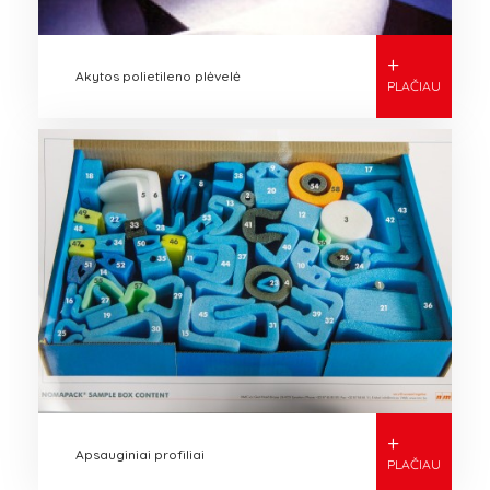
+
Akytos polietileno plėvelė
PLAČIAU
+
Apsauginiai profiliai
PLAČIAU