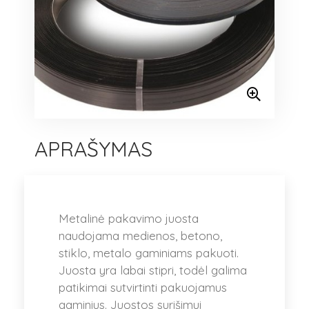
APRAŠYMAS
Metalinė pakavimo juosta
naudojama medienos, betono,
stiklo, metalo gaminiams pakuoti.
Juosta yra labai stipri, todėl galima
patikimai sutvirtinti pakuojamus
gaminius. Juostos surišimui