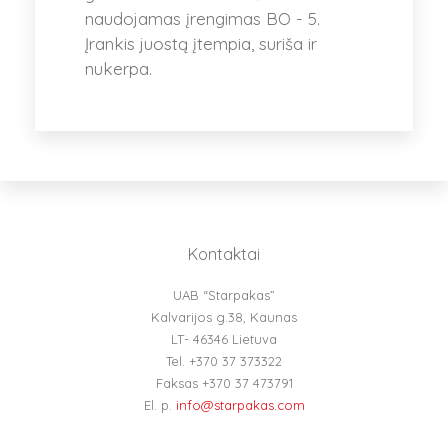
naudojamas įrengimas BO - 5.
Įrankis juostą įtempia, suriša ir
nukerpa.
Kontaktai
UAB “Starpakas”
Kalvarijos g.38, Kaunas
LT- 46346 Lietuva
Tel. +370 37 373322
Faksas +370 37 473791
El. p.
info@starpakas.com