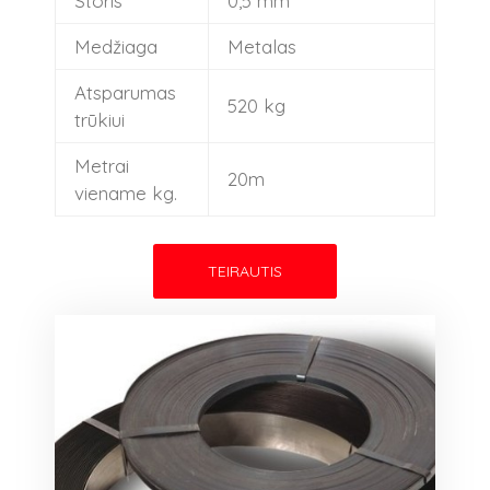
Storis
0,5 mm
Maistinės plėvelės ir popierius
Plėvelė šienainiui
Medžiaga
Metalas
Rulonavimo tinklas
Atsparumas
520 kg
trūkiui
Metrai
20m
viename kg.
TEIRAUTIS