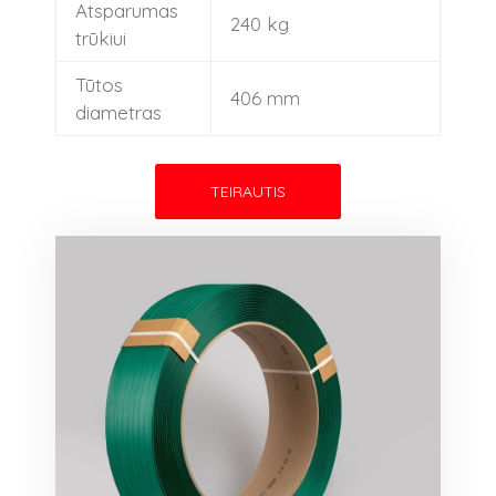
Maistinės plėvelės ir popierius
Atsparumas
240 kg
trūkiui
Plėvelė šienainiui
Tūtos
Rulonavimo tinklas
406 mm
diametras
TEIRAUTIS