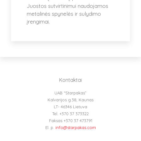
Juostos sutvirtinimui naudojamos
metalinės spynelės ir sulydimo
įrengimai.
Kontaktai
UAB “Starpakas”
Kalvarijos g.38, Kaunas
LT- 46346 Lietuva
Tel. +370 37 373322
Faksas +370 37 473791
El. p.
info@starpakas.com