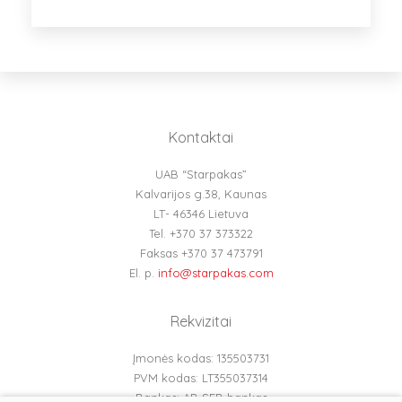
Kontaktai
UAB “Starpakas”
Kalvarijos g.38, Kaunas
LT- 46346 Lietuva
Tel. +370 37 373322
Faksas +370 37 473791
El. p.
info@starpakas.com
Rekvizitai
Įmonės kodas: 135503731
PVM kodas: LT355037314
Bankas: AB SEB bankas