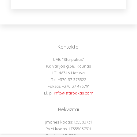
Kontaktai
UAB “Starpakas”
Kalvarijos g.38, Kaunas
LT- 46346 Lietuva
Tel. +370 37 373322
Faksas +370 37 473791
El. p.
info@starpakas.com
Rekvizitai
Įmonės kodas: 135503731
PVM kodas: LT355037314
Bankas: AB SEB bankas