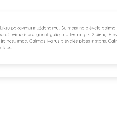
ktų pakavimui ir uždengimui. Su maistine plėvele galima p
 džiuvimo ir prailginant galiojimo terminą iki 2 dienų. Plėve
jie nesulimpa. Galimas įvairus plėvelės plotis ir storis. Gali
uktus.