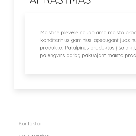
Maistinė plėvelė naudojama maisto produ
konditerinius gaminius, apsaugant juos nuo
produkto. Patalpinus produktus į šaldiklį, 
palengvins darbą pakuojant maisto prod
Kontaktai