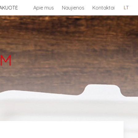
AKUOTĖ
Apie mus
Naujienos
Kontaktai
LT
0M