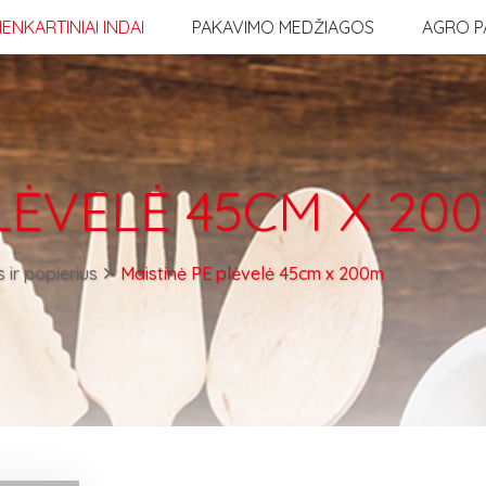
IENKARTINIAI INDAI
PAKAVIMO MEDŽIAGOS
AGRO P
LĖVELĖ 45CM X 20
 ir popierius
Maistinė PE plėvelė 45cm x 200m