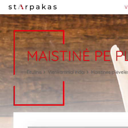
V
MAISTINĖ PE P
Titulinis
Vienkartiniai indai
Maistinės plėvelės