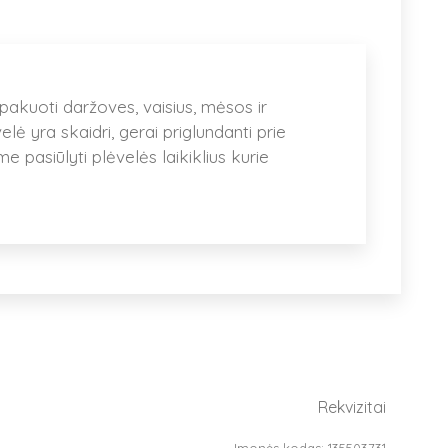
akuoti daržoves, vaisius, mėsos ir
lė yra skaidri, gerai priglundanti prie
me pasiūlyti plėvelės laikiklius kurie
Rekvizitai