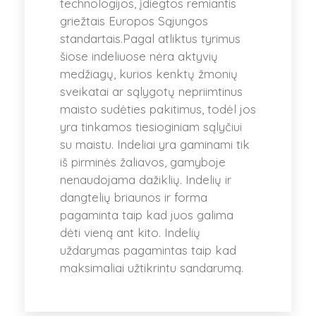
technologijos, įdiegtos remiantis
griežtais Europos Sąjungos
standartais.Pagal atliktus tyrimus
šiose indeliuose nėra aktyvių
medžiagų, kurios kenktų žmonių
sveikatai ar sąlygotų nepriimtinus
maisto sudėties pakitimus, todėl jos
yra tinkamos tiesioginiam sąlyčiui
su maistu. Indeliai yra gaminami tik
iš pirminės žaliavos, gamyboje
nenaudojama dažiklių. Indelių ir
dangtelių briaunos ir forma
pagaminta taip kad juos galima
dėti vieną ant kito. Indelių
uždarymas pagamintas taip kad
maksimaliai užtikrintu sandarumą.