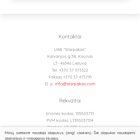
Kontaktai
UAB “Starpakas”
Kalvarijos g.38, Kaunas
LT- 46346 Lietuva
Tel. +370 37 373322
Faksas +370 37 473791
El. p.
info@starpakas.com
Rekvizitai
Įmonės kodas: 135503731
PVM kodas: LT355037314
Bankas: AB SEB bankas
Mūsų svetainė naudoja slapukus (angl. cookies). Šie slapukai naudojami
Banko kodas: 70440
statistikos ir rinkodaros tikslais.