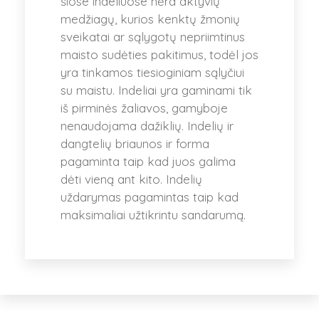
šiose indeliuose nėra aktyvių
medžiagų, kurios kenktų žmonių
sveikatai ar sąlygotų nepriimtinus
maisto sudėties pakitimus, todėl jos
yra tinkamos tiesioginiam sąlyčiui
su maistu. Indeliai yra gaminami tik
iš pirminės žaliavos, gamyboje
nenaudojama dažiklių. Indelių ir
dangtelių briaunos ir forma
pagaminta taip kad juos galima
dėti vieną ant kito. Indelių
uždarymas pagamintas taip kad
maksimaliai užtikrintu sandarumą.