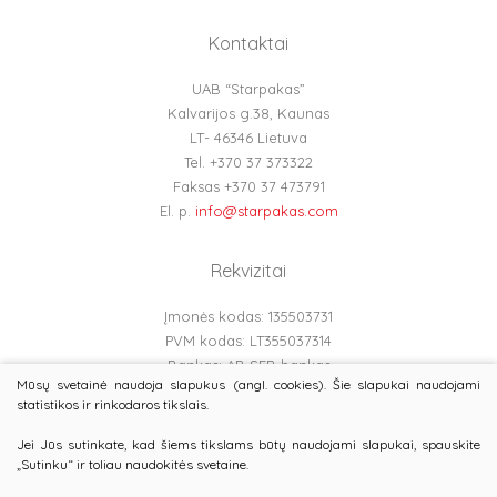
Kontaktai
UAB “Starpakas”
Kalvarijos g.38, Kaunas
LT- 46346 Lietuva
Tel. +370 37 373322
Faksas +370 37 473791
El. p.
info@starpakas.com
Rekvizitai
Įmonės kodas: 135503731
PVM kodas: LT355037314
Bankas: AB SEB bankas
Mūsų svetainė naudoja slapukus (angl. cookies). Šie slapukai naudojami
Banko kodas: 70440
statistikos ir rinkodaros tikslais.
Atsiskaitomoji sąskaita: LT737044060002848353
Įregistruota LR Ūkio ministerijoje Nr.BĮ 2000-81
Jei Jūs sutinkate, kad šiems tikslams būtų naudojami slapukai, spauskite
„Sutinku“ ir toliau naudokitės svetaine.