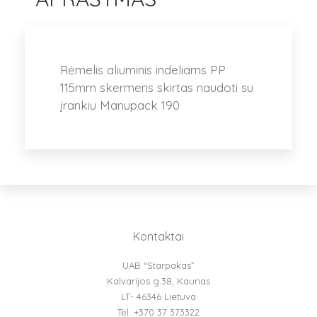
Rėmelis aliuminis indeliams PP
115mm skermens skirtas naudoti su
įrankiu Manupack 190
Kontaktai
UAB “Starpakas”
Kalvarijos g.38, Kaunas
LT- 46346 Lietuva
Tel. +370 37 373322