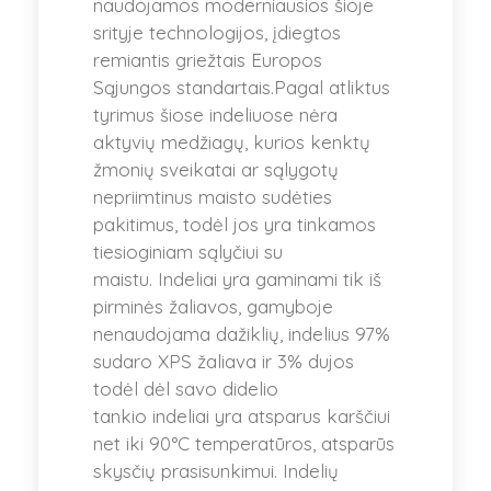
naudojamos moderniausios šioje
srityje technologijos, įdiegtos
remiantis griežtais Europos
Sąjungos standartais.Pagal atliktus
tyrimus šiose indeliuose nėra
aktyvių medžiagų, kurios kenktų
žmonių sveikatai ar sąlygotų
nepriimtinus maisto sudėties
pakitimus, todėl jos yra tinkamos
tiesioginiam sąlyčiui su
maistu. Indeliai yra gaminami tik iš
pirminės žaliavos, gamyboje
nenaudojama dažiklių, indelius 97%
sudaro XPS žaliava ir 3% dujos
todėl dėl savo didelio
tankio indeliai yra atsparus karščiui
net iki 90°C temperatūros, atsparūs
skysčių prasisunkimui. Indelių