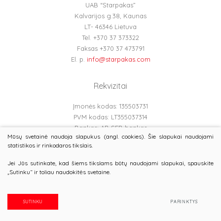
UAB “Starpakas”
Kalvarijos g.38, Kaunas
LT- 46346 Lietuva
Tel. +370 37 373322
Faksas +370 37 473791
El. p.
info@starpakas.com
Rekvizitai
Įmonės kodas: 135503731
PVM kodas: LT355037314
Bankas: AB SEB bankas
Mūsų svetainė naudoja slapukus (angl. cookies). Šie slapukai naudojami
Banko kodas: 70440
statistikos ir rinkodaros tikslais.
Atsiskaitomoji sąskaita: LT737044060002848353
Įregistruota LR Ūkio ministerijoje Nr.BĮ 2000-81
Jei Jūs sutinkate, kad šiems tikslams būtų naudojami slapukai, spauskite
„Sutinku“ ir toliau naudokitės svetaine.
© 2026 Starpakas. Visos teisės saugomos
Duomenų apsauga
SUTINKU
PARINKTYS
Sukurta:
TEXUS