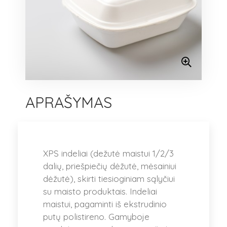
APRAŠYMAS
XPS indeliai (dežutė maistui 1/2/3
dalių, priešpiečių dėžutė, mėsainiui
dėžutė), skirti tiesioginiam sąlyčiui
su maisto produktais. Indeliai
maistui, pagaminti iš ekstrudinio
putų polistireno. Gamyboje